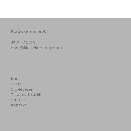
Klatrekompaniet
47 64 50 00
post@klatrekompaniet.no
Kurs
Turer
Opplevelser
Tilkomstteknikk
Om oss
Kontakt