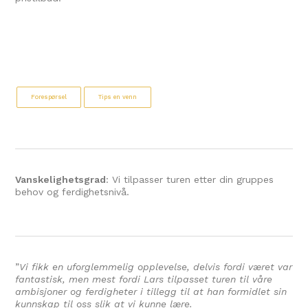
Forespørsel
Tips en venn
Vanskelighetsgrad
: Vi tilpasser turen etter din gruppes
behov og ferdighetsnivå.
”
Vi fikk en uforglemmelig opplevelse, delvis fordi været var
fantastisk, men mest fordi Lars tilpasset turen til våre
ambisjoner og ferdigheter i tillegg til at han formidlet sin
kunnskap til oss slik at vi kunne lære.